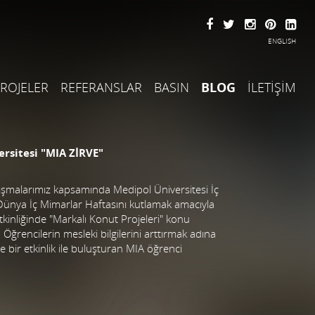
ENGLISH
ROJELER
REFERANSLAR
BASIN
BLOG
İLETİŞİM
versitesi "MIA ZİRVE"
çalışmalarımız kapsamında Medipol Üniversitesi İç
Dünya İç Mimarlar Haftasını kutlamak amacıyla
kinliğinde "Markalı Konut Projeleri" konu
 Öğrencilerin mesleki bilgilerini arttırmak adına
e bir etkinlik ile buluşturan MIA öğrenci
.