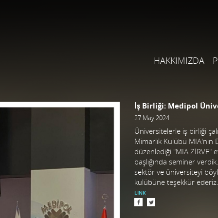
HAKKIMIZDA
P
İş Birliği: Medipol Üni
27 May 2024
Üniversitelerle iş birliği 
Mimarlık Kulübü MIA'nın 
düzenlediği "MIA ZİRVE" et
başlığında seminer verdik.
sektör ve üniversiteyi böyl
kulübüne teşekkür ederiz
LINK